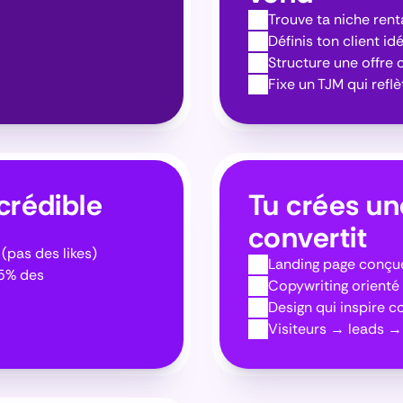
Trouve ta niche rent
Définis ton client id
Structure une offre 
Fixe un TJM qui reflè
 crédible
Tu crées un
convertit
 (pas des likes)
Landing page conçue
5% des 
Copywriting orienté
Design qui inspire c
Visiteurs → leads → 