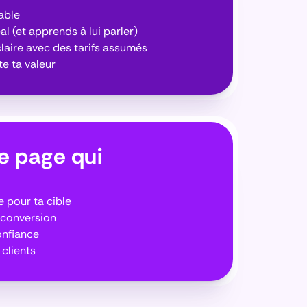
able
éal (et apprends à lui parler)
claire avec des tarifs assumés
te ta valeur
e page qui
 pour ta cible
 conversion
onfiance
clients