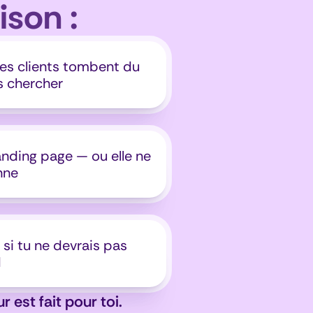
ison :
es clients tombent du 
es chercher
anding page — ou elle ne 
nne
i tu ne devrais pas 
I
 est fait pour toi.