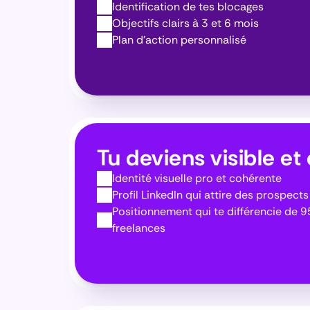
Identification de tes blocages
Objectifs clairs à 3 et 6 mois
Plan d'action personnalisé
Tu deviens visible et
Identité visuelle pro et cohérente
Profil LinkedIn qui attire des prospects
Positionnement qui te différencie de 9
freelances