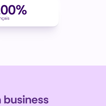
100%
nçais
 business 