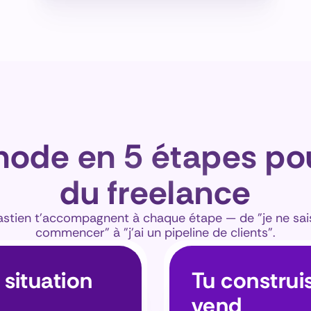
ode en 5 étapes pour
du freelance
bastien t'accompagnent à chaque étape — de "je ne sais
commencer" à "j'ai un pipeline de clients".
 situation
Tu construis
vend